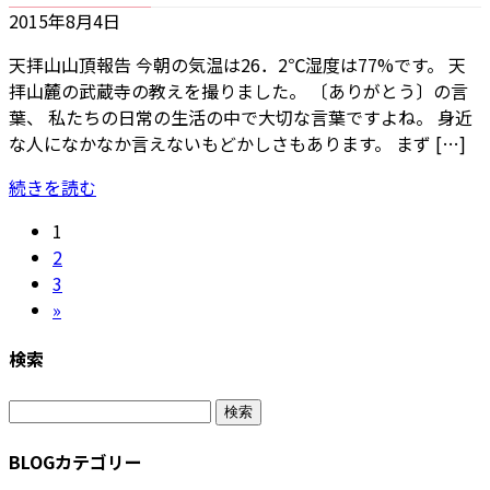
2015年8月4日
天拝山山頂報告 今朝の気温は26．2℃湿度は77%です。 天
拝山麓の武蔵寺の教えを撮りました。 〔ありがとう〕の言
葉、 私たちの日常の生活の中で大切な言葉ですよね。 身近
な人になかなか言えないもどかしさもあります。 まず […]
続きを読む
投
固
1
定
固
2
稿
ペ
定
固
3
の
ー
ペ
定
»
ジ
ー
ペ
ペ
検索
ジ
ー
ー
ジ
検
ジ
索:
送
BLOGカテゴリー