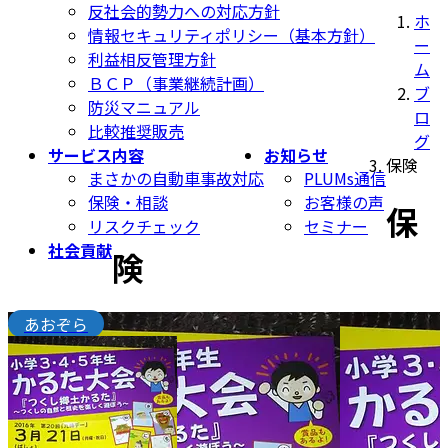
反社会的勢力への対応方針
ホ
情報セキュリティポリシー（基本方針）
ー
利益相反管理方針
ム
ＢＣＰ（事業継続計画）
ブ
防災マニュアル
ロ
比較推奨販売
グ
サービス内容
お知らせ
保険
まさかの自動車事故対応
PLUMs通信
保険・相談
お客様の声
保
リスクチェック
セミナー
社会貢献
険
あおぞら