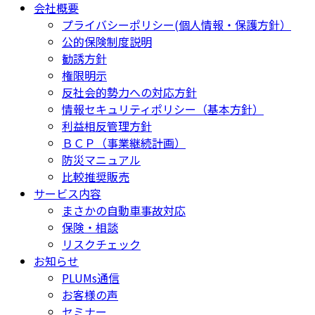
会社概要
プライバシーポリシー(個人情報・保護方針）
公的保険制度説明
勧誘方針
権限明示
反社会的勢力への対応方針
情報セキュリティポリシー（基本方針）
利益相反管理方針
ＢＣＰ（事業継続計画）
防災マニュアル
比較推奨販売
サービス内容
まさかの自動車事故対応
保険・相談
リスクチェック
お知らせ
PLUMs通信
お客様の声
セミナー