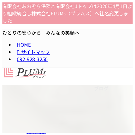
コ
ナ
有限会社あおぞら保険と有限会社Jトップは2026年4月1日よ
ン
ビ
り組織統合し株式会社PLUMs（プラムス）へ社名変更しま
テ
ゲ
した
ン
ー
ひとりの安心から みんなの笑顔へ
ツ
シ
へ
ョ
HOME
ス
ン
サイトマップ
キ
に
092-928-3250
ッ
移
プ
動
ホーム
経営理念
ブログ
顧客本位の業務運営方針
会社概要
プライバシーポリシー(個人情報・保護方針）
公的保険制度説明
勧誘方針
権限明示